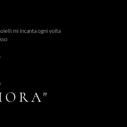
ioielli mi incanta ogni volta
osso
a
2
o
IORA"