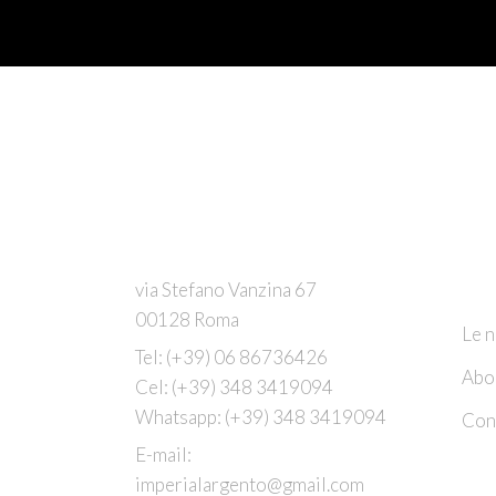
C
via Stefano Vanzina 67
00128 Roma
Le n
Tel:
(+39) 06 86736426
Abo
Cel:
(+39) 348 3419094
Whatsapp:
(+39) 348 3419094
Cont
E-mail:
imperialargento@gmail.com