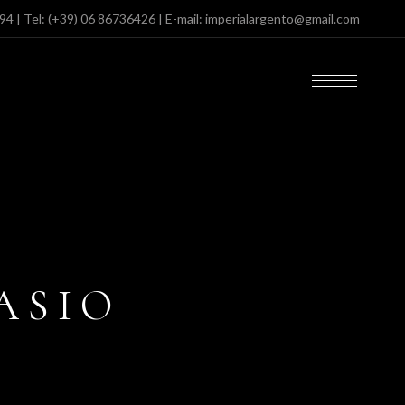
094
| Tel:
(+39) 06 86736426
| E-mail:
imperialargento@gmail.com
ASIO