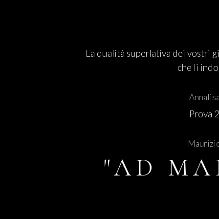
La qualità superlativa dei vostri g
che li ind
Annalis
Prova 
Maurizi
"AD MA