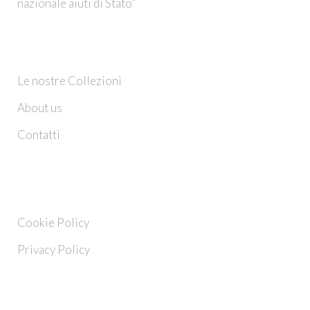
nazionale aiuti di Stato”
CHI SIAMO
Le nostre Collezioni
About us
Contatti
INFO
Cookie Policy
Privacy Policy
FOLLOW US