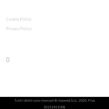
INFO
Cookie Policy
Privacy Policy
FOLLOW US
Tutti i diritti sono riservati
© Imperial S.r.L.
2020. P.Iva
05212451008