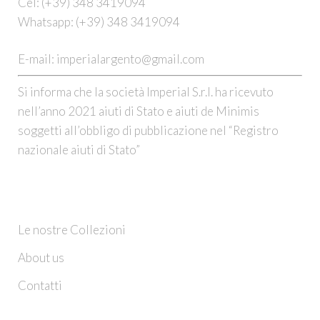
Cel:
(+39) 348 3419094
Whatsapp:
(+39) 348 3419094
E-mail:
imperialargento@gmail.com
Si informa che la società Imperial S.r.l. ha ricevuto
nell’anno 2021 aiuti di Stato e aiuti de Minimis
soggetti all’obbligo di pubblicazione nel “Registro
nazionale aiuti di Stato”
CHI SIAMO
Le nostre Collezioni
About us
Contatti