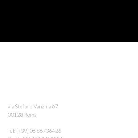
via Stefano Vanzina 67
00128 Roma
Tel:
(+39) 06 86736426