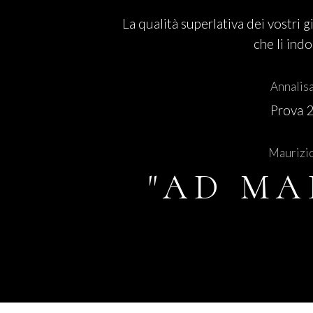
La qualità superlativa dei vostri g
che li ind
Annalis
Prova 
Maurizi
"AD MA