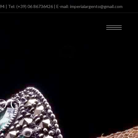
094
| Tel:
(+39) 06 86736426
| E-mail:
imperialargento@gmail.com
LDO