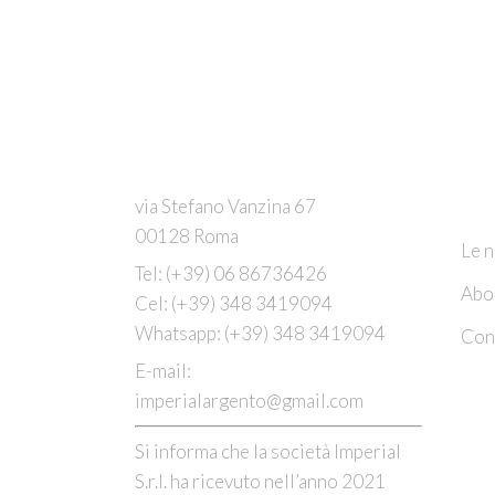
C
via Stefano Vanzina 67
00128 Roma
Le n
Tel:
(+39) 06 86736426
Abo
Cel:
(+39) 348 3419094
Whatsapp:
(+39) 348 3419094
Cont
E-mail:
imperialargento@gmail.com
Si informa che la società Imperial
S.r.l. ha ricevuto nell’anno 2021