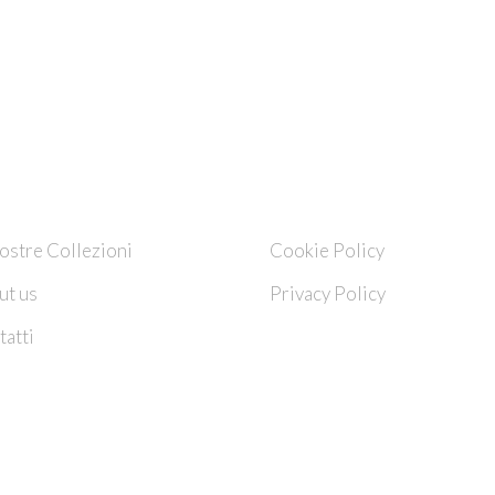
HI SIAMO
INFO
ostre Collezioni
Cookie Policy
ut us
Privacy Policy
atti