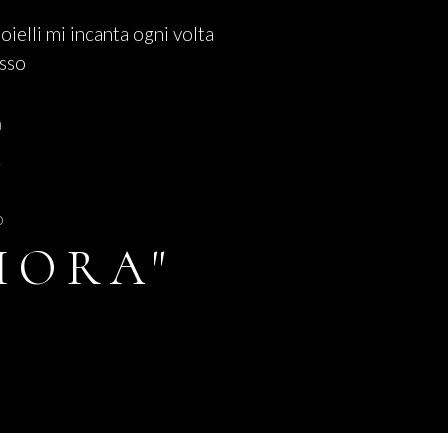
ioielli mi incanta ogni volta
osso
a
2
o
IORA"