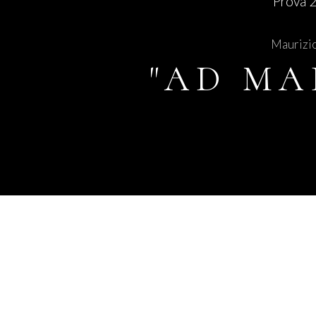
Prova 
Maurizi
"AD MA