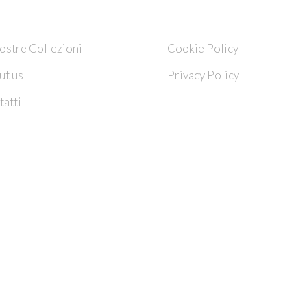
HI SIAMO
INFO
ostre Collezioni
Cookie Policy
ut us
Privacy Policy
atti