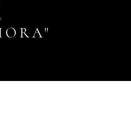
2
o
IORA"