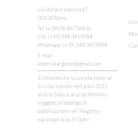
C
via Stefano Vanzina 67
00128 Roma
Le n
Tel:
(+39) 06 86736426
Abo
Cel:
(+39) 348 3419094
Whatsapp:
(+39) 348 3419094
Cont
E-mail:
imperialargento@gmail.com
Si informa che la società Imperial
S.r.l. ha ricevuto nell’anno 2021
aiuti di Stato e aiuti de Minimis
soggetti all’obbligo di
pubblicazione nel “Registro
nazionale aiuti di Stato”