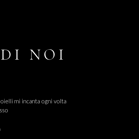
DI NOI
ioielli mi incanta ogni volta
osso
a