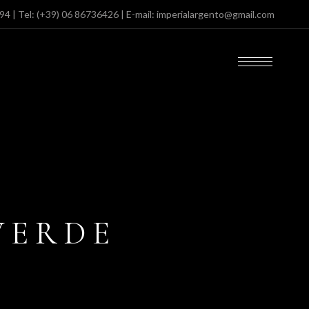
094
| Tel:
(+39) 06 86736426
| E-mail:
imperialargento@gmail.com
VERDE