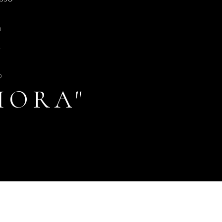
a
2
o
IORA"