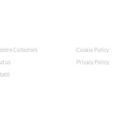
HI SIAMO
INFO
ostre Collezioni
Cookie Policy
ut us
Privacy Policy
atti