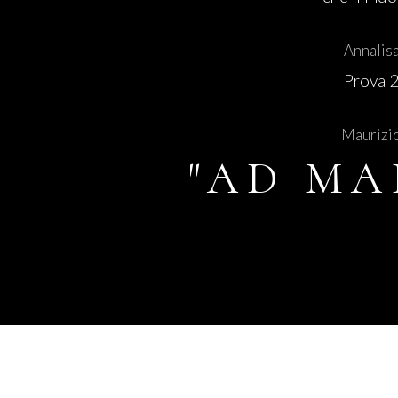
Annalis
Prova 
Maurizi
"AD MA