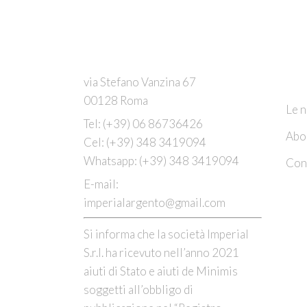
C
via Stefano Vanzina 67
00128 Roma
Le n
Tel:
(+39) 06 86736426
Abo
Cel:
(+39) 348 3419094
Whatsapp:
(+39) 348 3419094
Cont
E-mail:
imperialargento@gmail.com
Si informa che la società Imperial
S.r.l. ha ricevuto nell’anno 2021
aiuti di Stato e aiuti de Minimis
soggetti all’obbligo di