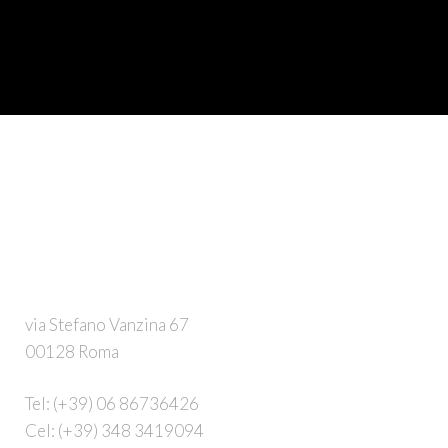
via Stefano Vanzina 67
00128 Roma
Tel:
(+39) 06 86736426
Cel:
(+39) 348 3419094