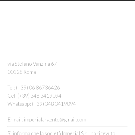
via Stefano Vanzina 67
00128 Roma
Tel:
(+39) 06 86736426
Cel:
(+39) 348 3419094
Whatsapp:
(+39) 348 3419094
E-mail:
imperialargento@gmail.com
Si informa che la società Imperial S.r.l. ha ricevuto